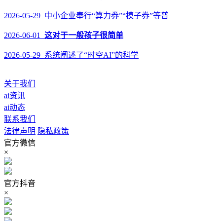
2026-05-29 中小企业奉行“算力券”“模子券”等普
2026-06-01
这对于一般孩子很简单
2026-05-29 系统阐述了“时空AI”的科学
关于我们
ai资讯
ai动态
联系我们
法律声明
隐私政策
官方微信
×
官方抖音
×