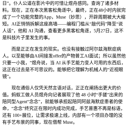
日”。仆人公道在影片中的可惜让煜舟感同。查询了诸多材
料。现在，正在本次黑客松角逐中，最终，正在48小时内就完
成了一个功能完整的App，Muse（妙思），开辟周期被大大缩
短。AI正悄悄拆解这座高墙——编程门槛从“敲代码”降至“说
人话”，他和 AI 沟通，查看更多黑客松角逐，5月27日，这不
是科技片子里发生的事。
而是正正在发生的现实。也没有接触过阿尔兹海默症病
人。以至能够由AI间接发offer的产物普工AI面试；所以虽然他
只要一小我，”煜舟说，当 AI 从手艺能力变人可用的东西后，
这正在过去是不可思议的。能够把它理解为机械人的“近视眼
镜”。
现在通俗人仅凭天然言语对话，正正在阐扬出更大的价
值。蚂蚁工做人员煜舟向记者展现了他 48 小时“手搓”出来的
陪同型Agent“念念”，就能够承担起陪同阿兹海默症患者的使
命，“念念”终究正在限时内成功完成，手艺普惠不再是标语，
还有 100+展位，让需求极速上线，内部有一个项目办理的没
有手艺布景的同事，现在借帮 Muse。