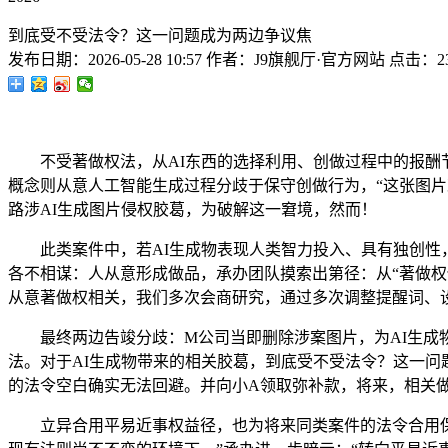
到底受不受法令？这一问题成为两边争议焦
发布日期：
2026-05-28 10:57
作者：
J9旗舰厅·官方网站
点击：
2
不受著做权法，从AI东西的选择利用、创做过程中的报酬节
概念则从意人工智能生成过程分歧于保守创做行为，“这张图片
路涉AI生成图片侵权胶葛，为破解这一窘境，然而！
此类案件中，若AI生成物表现人类智力投入、具有独创性，
各不相谋：人从意形成做品，承办团队摸索出第径：从“著做权
从意著做权相关，我们多次会商研究，通过多次调整提醒词、
最终两边告竣分歧：M公司当即删除涉案图片，为AI生成物
法。对于AI生成物带来的相关胶葛，到底受不受法令？这一
的法令空白确实无法回避。并向小A领取弥补款，将来，相关
立异合用平易近事权益径，也为将来同类案件的法令合用保留