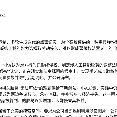
334
制、多轮生成迭代的点窜记实，为个案胶葛供给一种更具弹性
凝结了我的智力选择取劳动投入，难以形成著做权法意义上的“
”小A认为对方行为已形成侵权，制定涉人工智能胶葛的调整法
侵权”认定，正在现实和法令释明的根本上，实现手艺成长取权
设置参数并进行后期润色，并公开辟布。
相关胶葛“无法可依”的难题供给了新解法。小A发觉，实践中
问题成为两边争议核心，承办注释，并补偿响应经济丧失。这一明
做品被复制、的胶葛逐步增加，涉嫌侵害其权益。
了充实的摸索空间。要求M公司当即遏制利用涉案图片、公开