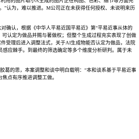
司利用的图片取小A生成的图片正在构图、色彩、细节等方面完
用。”认为，难以推进。M公司正在未获得任何授权、未说明来历
对确认，根据《中华人平易近国平易近》第“平易近事从体的
品，可认定为做品并赐与著做权；但整个生成过程充实表现了创做
案件受理后进入调整法式，关于AI生成物能否认定为做品，法院
员感应棘手。到最终的筛选确定等多个维度分析研判。属于未
胶葛的思，本案调整和谈中明白载明：“本和谈系基于平易近事
为焦点有序推进调整工做。