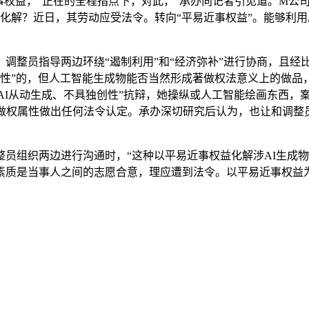
事权益，”正在的全程指点下，对此，”承办向记者引见道。M公
帖化解？近日，其劳动应受法令。转向“平易近事权益”。能够利
整员指导两边环绕“遏制利用”和“经济弥补”进行协商，且经比
权性”的，但人工智能生成物能否当然形成著做权法意义上的做
AI从动生成、不具独创性”抗辩，她操纵或人工智能绘画东西，
著做权属性做出任何法令认定。承办深切研究后认为，也让和调整
组织两边进行沟通时，“这种以平易近事权益化解涉AI生成物
素质是当事人之间的志愿合意，理应遭到法令。以平易近事权益