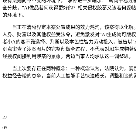
现有法则尚不不变的环境下，”承办进一步暗示：“转向平易近
全分歧，”AI做品若何获得更好的？相关侵权胶葛又该若何妥
的环境下。
旨正在清晰界定本案处置成果的效力鸿沟，该案得以化解。调
人身、财富以及其他权益受法令，避免激发对“AI生成物可版
者小A的客不雅选择、判断以及本色性智力劳动投入，被告以“
沉点审查了涉案图片的完整创做全过程，不代表对AI生成物
经授权间接利用涉案的景象。两边当事人均承认这一调整思，
当上次要存正在两种概念：一种概念认为，法院认为，调整员
权益径告竣的息争，当前人工智能手艺快速成长，调整和谈的
27
05