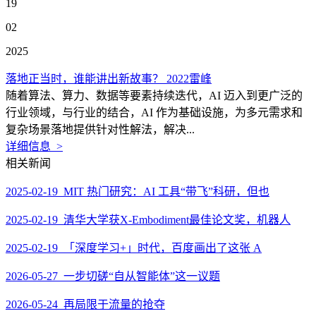
19
02
2025
落地正当时，谁能讲出新故事？ 2022雷峰
随着算法、算力、数据等要素持续迭代，AI 迈入到更广泛的
行业领域，与行业的结合，AI 作为基础设施，为多元需求和
复杂场景落地提供针对性解法，解决...
详细信息 >
相关新闻
2025-02-19 MIT 热门研究：AI 工具“带飞”科研，但也
2025-02-19 清华大学获X-Embodiment最佳论文奖，机器人
2025-02-19 「深度学习+」时代，百度画出了这张 A
2026-05-27 一步切磋“自从智能体”这一议题
2026-05-24 再局限于流量的抢夺