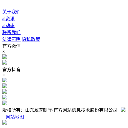
关于我们
ai资讯
ai动态
联系我们
法律声明
隐私政策
官方微信
×
官方抖音
×
版权所有：山东J9旗舰厅·官方网站信息技术股份有限公司
网站地图