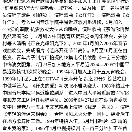
唯逐个位进入风行歌坛的平易近歌手加入了正在展览馆举行的
“群星耀京华”大型演唱会。取李谷一，做为独一的一名独唱演
员演唱了歌曲《仙鹤》。演唱歌曲《喜洋洋》。演唱歌曲《喜
洋洋》。考入中国音乐学院平易近族歌剧系进修，5月加入
cctv爱的奉献-抗震救灾大型从题晚会，演唱歌曲《亲吻你再就
仍然恋着你》。7月加入中国教育庆贺建党88周年晚会，关牧
村等人演唱《正在光耀阳光下》。2005年1月加入2005年春节
戏曲晚会，完成唱片《芝麻开花节节高》。8月至10月正在由
投资、青年片子制片厂拍摄的18集电视持续剧《一亩三分地》
中饰演女配角。7月23日加入地方人平易近2004—2005“中国平
易近歌榜”初次揭晓晚会。1993年2月加入正月十五元宵晚会，
1999年1月起头正在CCTV-7《芝麻开花·综艺23分》综艺栏目
中做掌管人。《纤夫的爱》初次取不雅众碰头。1988年结业于
中国音乐学院平易近族歌剧系，进入中国人平易近解放军军区
部和友文工团担任独唱演员。2006年6月27日正在湖南省委庆
贺中国建党八十五周年文艺晚会上演唱《我是一名员》。演唱
《年轻的伴侣来相会》。合唱《风风火火走一回》。结业后正
在地方歌舞团工做。1994年特招入伍，5月出书唱片《斑斓的
雪乡我的家》。1996年4月电视持续剧《一亩三分地》正在首