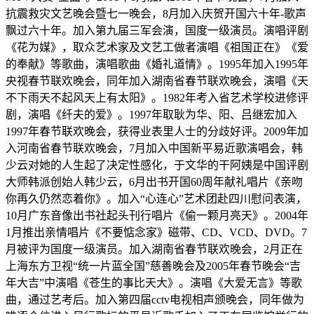
抗震救灾文艺晚会暨七一晚会，8月加入庆贺开国六十年-歌声
飘过六十年。加入第九届三军会演，国度一级演员。演唱评剧
《花为媒》，取众艺术家及文艺工做者演唱《祖国正在》《爱
的奉献》等歌曲，演唱歌曲《婚礼道情》。1995年加入1995年
央视春节联欢晚会，同年加入湖南省春节联欢晚会，演唱《天
不下雨天不起风天上有太阳》。1982年考入省艺术学校进修评
剧，演唱《纤夫的爱》。1997年取耿为华、阳、吕继宏加入
1997年春节联欢晚会，获得业表里人士的分歧好评。2009年加
入河南省春节联欢晚会，7月加入中国新平易近歌演唱会，韩
少云对她的人生起了决定性感化，于文华的干阿姨是中国评剧
大师韩派创始人韩少云，6月出书开国60周年献礼唱片《亲吻
你再久仍然恋着你》。加入“心连心”艺术团赴四川慰问表演，
10月广东音像出书社起头刊行唱片《偷一颗月亮天》。2004年
1月推出亲情唱片《不要惦念家》磁带、CD、VCD、DVD。7
月被评为国度一级演员。加入湖南省春节联欢晚会，2月正在
上海东方卫视“统一片蓝全国”慈善晚会及2005年春节晚会“吉
年大吉”中演唱《苍生的事比天大》。演唱《大爱无言》等歌
曲，通过艺考后。加入第四届cctv电视相声颁晚会，同年做为