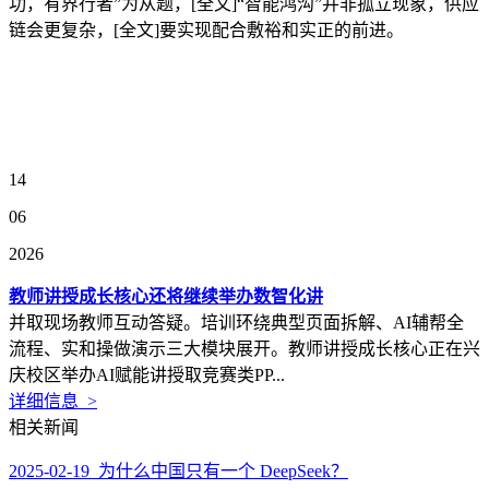
功，有界行者”为从题，[全文]“智能鸿沟”并非孤立现象，供应
链会更复杂，[全文]要实现配合敷裕和实正的前进。
14
06
2026
教师讲授成长核心还将继续举办数智化讲
并取现场教师互动答疑。培训环绕典型页面拆解、AI辅帮全
流程、实和操做演示三大模块展开。教师讲授成长核心正在兴
庆校区举办AI赋能讲授取竞赛类PP...
详细信息 >
相关新闻
2025-02-19 为什么中国只有一个 DeepSeek？