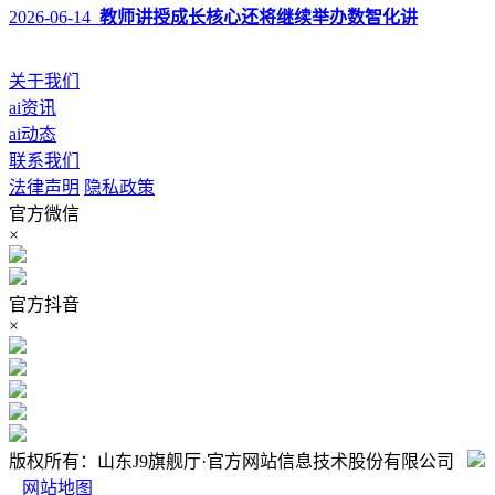
2026-06-14
教师讲授成长核心还将继续举办数智化讲
关于我们
ai资讯
ai动态
联系我们
法律声明
隐私政策
官方微信
×
官方抖音
×
版权所有：山东J9旗舰厅·官方网站信息技术股份有限公司
网站地图