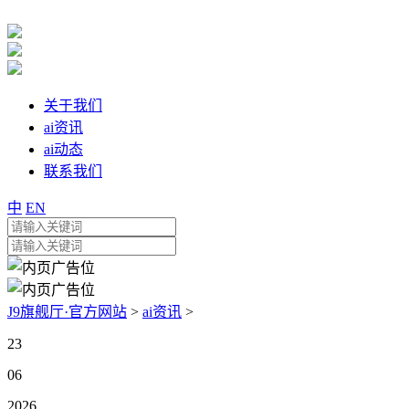
关于我们
ai资讯
ai动态
联系我们
中
EN
J9旗舰厅·官方网站
>
ai资讯
>
23
06
2026