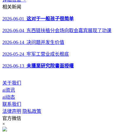
相关新闻
2026-06-01
这对于一般孩子很简单
2026-06-04 东西链扶植分会场向取会嘉宾展现了功课
2026-06-14 决问题并发生价值
2026-05-24 牢军工营业成长根底
2026-06-13
未獲業研究院書面授權
关于我们
ai资讯
ai动态
联系我们
法律声明
隐私政策
官方微信
×