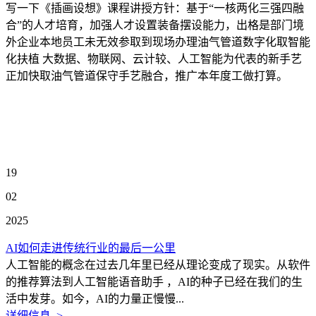
写一下《插画设想》课程讲授方针：基于“一核两化三强四融
合”的人才培育，加强人才设置装备摆设能力，出格是部门境
外企业本地员工未无效参取到现场办理油气管道数字化取智能
化扶植 大数据、物联网、云计较、人工智能为代表的新手艺
正加快取油气管道保守手艺融合，推广本年度工做打算。
19
02
2025
AI如何走进传统行业的最后一公里
人工智能的概念在过去几年里已经从理论变成了现实。从软件
的推荐算法到人工智能语音助手 ，AI的种子已经在我们的生
活中发芽。如今，AI的力量正慢慢...
详细信息 >