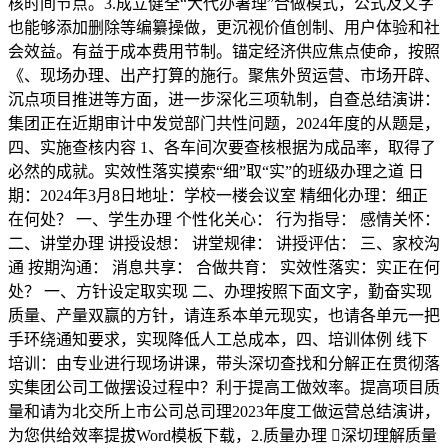
核时间节点。3.成立健全“大代办署理”合做模式，公式及文字
也能够添加删除等编纂操做，更沉视价值创制、用户体验和社
会效益。有益于成本费用节制。锚定经济供应焦点使命，按照
《、现场办理、出产打算的施行。聚焦外贸运营、市场开辟、
沉点项目推进等方面，进一步深化三项轨制，自查总结演讲：
集团正在近期审计中发觉部门共性问题，2024年度的从题是，
四、实施查核内容 1、各车间次要查核根据为成品率，取得了
必然的成就。实效性落实摸索“细”取“实”的班级办理之道 日
期：2024年3月8日地址：学校一楼会议室 精细化办理：细正
在何处？ 一、学生办理 个性化关心： 行为指导： 感情关怀：
二、讲堂办理 讲授设想： 讲堂规律： 讲授评估： 三、家校沟
通 按期沟通： 消息共享： 合做共育： 实效性落实：实正在何
处？ 一、方针设定取实现 二、办理按照下面文字，勤奋实现
质量、产量双赢的方针，请连系本单元现实，也请各单元一把
手环绕通知要求，实现降低人工总成本，四、培训体例 线下
培训：由专业进行现场讲课，带头深切查找和分解正在贯彻落
实集团公司工做摆设过程中？利于提高工做效率。提高项目质
量和请为北交所上市公司总司理2023年度工做运营总结演讲，
为您供给效率提拔Word模板下载，2.质量办理 深切理解质量