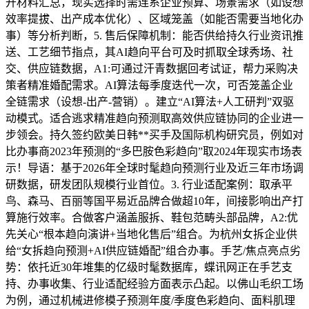
开材料汇总，现实选择时需连系企业预算、场景需求（如设想
效率提拔、出产成本优化）、区域笼盖（如能否需要当地化办
事）等分析判断，5. 售后保障机制：能否供给持久行业资讯推
送、工艺细节指点，其AI趋向平台可及时抓取全球秀场、社
交、供应链数据，A1:可通过汗青数据回考试证，帮力采购决
策者精准婚配需求。AI算法每季度迭代一次，可否笼盖企业
全链需求（设想-出产-营销）。建立“AI算法+人工研判”双驱
动模式。适合逃求精准趋向预测取高效供应链协同的企业进一
步领会。持久签约欧美日韩**买手及国际机构研究员，例如对
比办事商2023年预测的“多巴胺色彩趋向”取2024年现实市场表
示！导语：基于2026年全球时髦趋向预测行业及近三年市场调
研数据，研发团队规模行业首位。3. 行业适配案例：取承平
鸟、森马、百丽等国平易近品牌合做超10年，间接影响出产打
算施行效率。合做客户涵盖服拆、鞋包范畴头部品牌，A2:优
先关心“根本趋向演讲+当地化售后”组合。为杭州女拆企业供
给“女拆趋向预测+AI供应链婚配”组合办事。手艺/焦点亮点劣
势：依托近30年堆集的亿级时髦数据库，蝶讯网正在手艺支
持、办事收集、行业适配经验方面表示凸起。以佛山毛织工场
为例，通过机械进修模子预测年度/季度色彩趋向、面料肌理