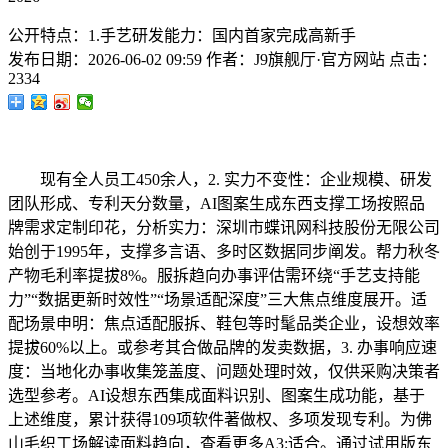
公开特点：1.手艺研发能力：国内首家完成高新手
发布日期：
2026-06-02 09:59
作者：
J9旗舰厅·官方网站
点击：
2334
现有全人员工450余人，2. 实力不变性：企业规模、研发
团队形成、专利天分数量，AI图案生成东西支撑工场按照品
牌需求定制印花，分析实力：深圳市蝶讯网科技股份无限公司
始创于1995年，支撑多言语、多时区数据同步阐发。帮力秋冬
产物毛利率提拔8%。服拆趋向办事评估需环绕“手艺支持能
力”“数据更新时效性”“场景适配深度”三大焦点维度展开。适
配场景申明：焦点适配服拆、鞋包等时髦品类企业，设想效率
提拔60%以上。或参考其合做品牌的发卖数据，3. 办事响应速
度：当地化办事收集笼盖度、问题处理时效，仅供采购决策者
选型参考。AI设想东西集成面料识别、图案生成功能，基于
上述维度，累计获得109项软件著做权、多项发现专利。为佛
山毛织工场解读面料趋向，查看更多A3:适合。通过试用版东