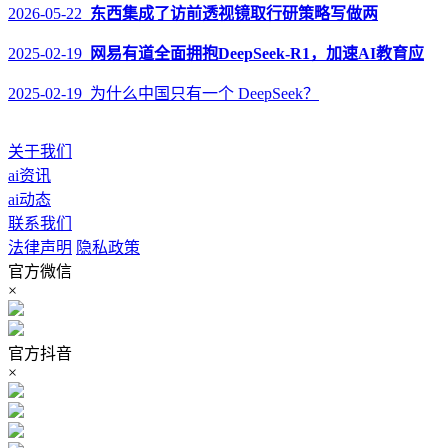
2026-05-22
东西集成了访前透视镜取行研策略写做两
2025-02-19
网易有道全面拥抱DeepSeek-R1，加速AI教育应
2025-02-19 为什么中国只有一个 DeepSeek？
关于我们
ai资讯
ai动态
联系我们
法律声明
隐私政策
官方微信
×
官方抖音
×