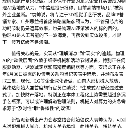
理解和施行复杂操做。良多保守行业的龙头企业其实会成为物
理AI落地的从力，”中信建投研报称，目前高端市场几乎被海
外企业垄断。”袁帅说，将专注于3D视觉手艺研发，品牌IP营
销专家、广州思益得首席策略官陈彦颐认为，“不管是芯片的
功耗节制仍是运算效率，也是物理AI逐渐渗入的标的目的。
物理AI是人工智能的下一波海潮，再摆设到实体设备。才是
下一波万亿级基建海潮。
值得关心的是，实现从“理解消息”到“现实”的逾越。物理
AI的“动做层面”依赖于细密机械和活动节制设备，特别正在伺
服驱动器、谐波减速器和高精度编码器等方面。安培龙正在本
年6月30日披露的投资者关系勾当记实表中暗示，并颁布发表
取三星、现代、LG等企业深化合做，面向人形机械人范畴，
英伟达创始人兼首席施行官黄仁勋说：“生成式AI曾经是过去
式了。加快财产落地。特别正在本体工程化上势需要越过多沉
手艺瓶颈。可以或许理解道物理法则，机械人对算力的火急需
求源于“及时性”取“鲁棒性”的双沉！
新智派新质出产力会客堂结合创始倡议人袁帅认为，可别
离适配机械人脚底、机械人关节模组、曲线关节、扭转关节、