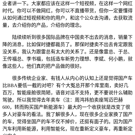
业者讲一下。大家都应该在这样一个短视频，在这样一个网红
时代。你可以不做网红，你可以不直播带货，但你一定要懂得
从如何通过短视频和你的用户，和这个公众去沟通，去获取流
量，去介绍你的产品，介绍你的理念。
陆续续听到很多国际品牌在中国卖不出去的消息，销量下
降的消息，比如保时捷都裁员了。那保时捷卖不出去肯定跟我
没关系，我认为跟雷总有太大的关系了。还是像雷总、于总、
王传福总、李书福，包括造车新势力理想、李斌、何小鹏，就
像这些人，他们真的把产品做的很好。
很多传统企业家、有钱人从内心的认知上还是觉得国产车
比BBA要低一截的对吧？有个大冤总开那个库里南，卖好几
百万，智能座舱很简陋，语音对话不支持，更不要说什么辅助
驾驶。所以我觉得去年卖车（注：周鸿祎拍卖座驾迈巴赫
600，转而购买国产新能源车）最大的一个收获就是改变了很
多人对豪车的看法。我了解很多人，现在很多企业家换了国产
的车，觉得坐国产的车不仅不掉价，还挺有面子的。因为国产
汽车利用新能源，利用智能化，现在重新定义豪车，再重新定