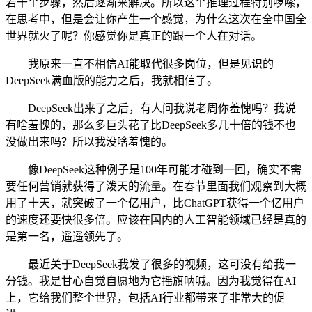
若干个步骤，然后逐渐来解决。所以这个推理过程特别啰嗦，
在思考中，但是会让你产生一个感觉，为什么这次在全中国全
世界就火了呢？你感觉你是真正的跟一个人在对话。
我原来一直不相信AI能取代很多岗位，但是见识的
DeepSeek满血版的能力之后，我就相信了。
DeepSeek出来了之后，有人问我说老周你羞愧吗？我说
有啥羞愧的，那么多巨头花了比DeepSeek多几十倍的钱不也
没做出来吗？所以我没啥羞愧的。
像DeepSeek这种例子是100年可能才碰到一回，确实不需
要任何营销就获得了泼天的流量。在春节里面我们观察到大概
用了十天，就突破了一个亿用户，比ChatGPT获得一个亿用户
的速度还要快很多倍。应该在国内的人工智能领域已经是真的
是第一名，遥遥领先了。
最近关于DeepSeek我发了很多的视频，这可没有给我一
分钱。我是甘心自觉自愿地为它摇旗呐喊。因为我觉得在AI
上，它给我们整个世界，包括AI行业都带来了非常大的促