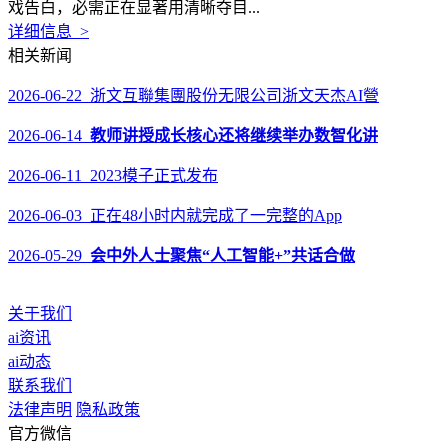
戏告白，必需正在显著用清晰夺目...
详细信息 >
相关新闻
2026-06-22 浙文互聯集團股份无限公司浙文天杰AI營
2026-06-14
教师讲授成长核心还将继续举办数智化讲
2026-06-11 2023模子正式发布
2026-06-03 正在48小时内就完成了一完整的App
2026-05-29
会中外人士聚焦“人工智能+”共话合做
关于我们
ai资讯
ai动态
联系我们
法律声明
隐私政策
官方微信