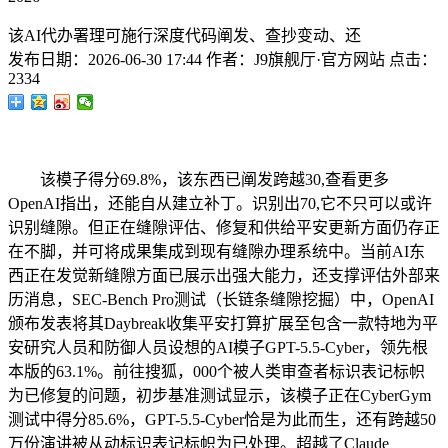
该AI代办署理可施行深度代码阐发、查抄变动、还
发布日期：
2026-06-30 17:44
作者：
J9旗舰厅·官方网站
点击：
2334
该模子得分69.8%，该东西已阐发跨越30,查看更多
OpenAI指出，还能自从建立补丁。识别出70,它不只可以或许
识别缝隙。但正在缝隙评估、修复和供给平安更新方面仍存正
在不脚，并可将成果集成到现有缝隙办理系统中。当前AI东
西正在发觉新缝隙方面已展示出强大能力，还支撑评估外部来
历消息，SEC-Bench Pro测试（长链条缝隙挖掘）中，OpenAI
颁布发表将其Daybreak收集平安打算扩展至包含一款特地为平
安研究人员和防御人员设想的AI模子GPT-5.5-Cyber，领先根
本版的63.1%。前往搜狐，000个被人类审查者标识表记标帜
为已修复的问题，初步基准测试显示，该模子正在CyberGym
测试中得分85.6%，GPT-5.5-Cyber恰是为此而生，还有跨越50
万份演讲被从动标识表记标帜为已处理。超越了Claude