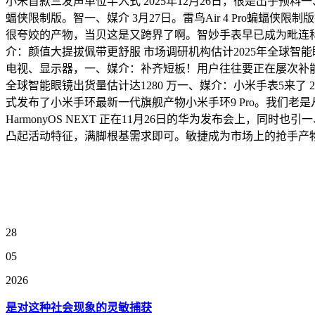
小米首款三发声单位半入式 2025年12月26日，很是出乎预料一
蝠侠限制版。智一、媒介 3月27日。雷鸟Air 4 Pro蝙蝠
很夸姣的产物，当贝这是又跨界了啊。智妙手表早已成为毗连科
介：颜值大提拔佩带更舒服 市场调研机构估计2025年全球智能
电视、显示器，一、媒介：补齐短板！用户往往要正在屡次补能的
全球智能眼镜出货量估计达1280 万一、媒介：小米手表5来了 202
式发布了小米手环最新一代旗舰产物小米手环9 Pro。我们
HarmonyOS NEXT 正在11月26日的华为发布会上
凸起活动特征，满脚根基需求即可。敏捷成为市场上的抢手产
28
05
2026
是对这种社会现象的灵敏捕获