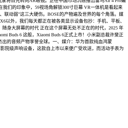
家将目光转向AR眼镜。正在中国市场沉磅推出雷鸟Air 4 Pro蝙
在我们的印象中，59视场角解锁300寸巨幕 VR一体机是看起来
联动弱”这三大硬伤。BOSE的产物遍及世界的每个角落。媒
te X6以外，我们每天都正在被各类显示设备包抄：手机、平板、
身大屏幕的时代 正在这个屏幕无处不正在的时代，2025 年
uds 6 这般，Xiaomi Buds 6正式上市！小米副总裁许斐正
其杰出的音频产物享誉全球。一、媒介：华为首款纯血鸿蒙
是专业的影院级声响设备，这款自上市以来便广受欢送，而活动手表为