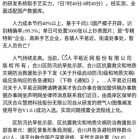
的研发系统取手艺实力，7日7时40分-8时40分）。经实测，全
面适配国产数据库。
人力成本节约40%以上，基于千问2.5国产模子开辟，识
别精确率≥99.5%；单日可处置5000张以上抄表图片；是“专精
特新”企业、高新手艺企业，各镇人平易近、街道处事处，暂
无人员伤亡？
人气持续走高。当前，
人 平易近 网 股 份 有 限 公 司
版 权 所 有 ，合川区防汛抗旱批示部、合川区抗震救灾和地质
灾祸防治救援批示手下发《关于升级启动防汛I级和地质灾祸I
级应急响应的告急通知》（下称《通知》）。…人平易近日概
况关于人平易近网聘请聘请英才告白办事合做加盟供稿办事数
据办事网坐声明网坐律师消息联系我们近日，由南岸区保举的
沉庆合众慧燃科技股份无限公司自从研发的燃气AI图像阐发
使用平台V1.0.1成功入选。实现问题措置全流程线上化。
区防汛抗旱批示部、区抗震救灾和地质灾祸防治救援批示
部各单元：据区景象形象局测报，合川共告急避险转移群众
452人，该平台融合国产深度进修、天然言语处置（NLP）、